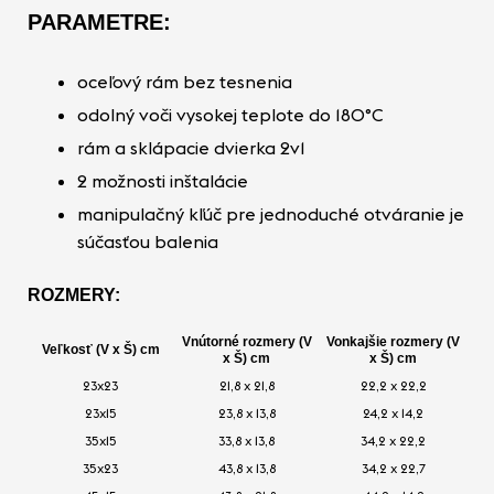
PARAMETRE:
oceľový rám bez tesnenia
odolný voči vysokej teplote do 180°C
rám a sklápacie dvierka 2v1
2 možnosti inštalácie
manipulačný kľúč pre jednoduché otváranie je
súčasťou balenia
ROZMERY:
Vnútorné rozmery (V
Vonkajšie rozmery (V
Veľkosť (V x Š) cm
x Š) cm
x Š) cm
23x23
21,8 x 21,8
22,2 x 22,2
23x15
23,8 x 13,8
24,2 x 14,2
35x15
33,8 x 13,8
34,2 x 22,2
35x23
43,8 x 13,8
34,2 x 22,7