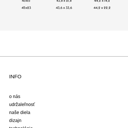
45x15
43,8 x 21,8
44,2 x 14,2
45x23
43,6 x 33,6
44,2 x 22,2
INFO
o nás
udržaleľnosť
naše diela
dizajn