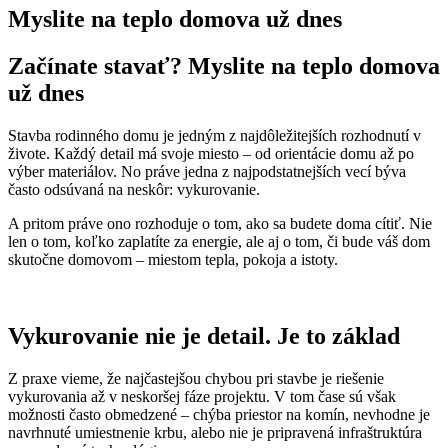
Myslite na teplo domova už dnes
Začínate stavať? Myslite na teplo domova
už dnes
Stavba rodinného domu je jedným z najdôležitejších rozhodnutí v
živote. Každý detail má svoje miesto – od orientácie domu až po
výber materiálov. No práve jedna z najpodstatnejších vecí býva
často odsúvaná na neskôr: vykurovanie.
A pritom práve ono rozhoduje o tom, ako sa budete doma cítiť. Nie
len o tom, koľko zaplatíte za energie, ale aj o tom, či bude váš dom
skutočne domovom – miestom tepla, pokoja a istoty.
Vykurovanie nie je detail. Je to základ
Z praxe vieme, že najčastejšou chybou pri stavbe je riešenie
vykurovania až v neskoršej fáze projektu. V tom čase sú však
možnosti často obmedzené – chýba priestor na komín, nevhodne je
navrhnuté umiestnenie krbu, alebo nie je pripravená infraštruktúra