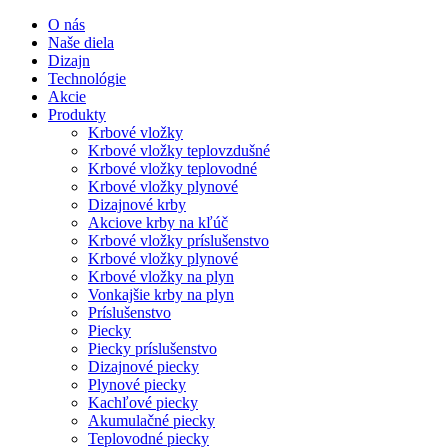
O nás
Naše diela
Dizajn
Technológie
Akcie
Produkty
Krbové vložky
Krbové vložky teplovzdušné
Krbové vložky teplovodné
Krbové vložky plynové
Dizajnové krby
Akciove krby na kľúč
Krbové vložky príslušenstvo
Krbové vložky plynové
Krbové vložky na plyn
Vonkajšie krby na plyn
Príslušenstvo
Piecky
Piecky príslušenstvo
Dizajnové piecky
Plynové piecky
Kachľové piecky
Akumulačné piecky
Teplovodné piecky