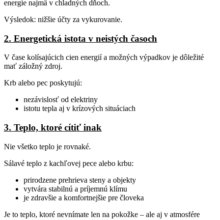
energie najmä v chladných dňoch.
Výsledok: nižšie účty za vykurovanie.
2. Energetická istota v neistých časoch
V čase kolísajúcich cien energií a možných výpadkov je dôležité
mať záložný zdroj.
Krb alebo pec poskytujú:
nezávislosť od elektriny
istotu tepla aj v krízových situáciach
3. Teplo, ktoré cítiť inak
Nie všetko teplo je rovnaké.
Sálavé teplo z kachľovej pece alebo krbu:
prirodzene prehrieva steny a objekty
vytvára stabilnú a príjemnú klímu
je zdravšie a komfortnejšie pre človeka
Je to teplo, ktoré nevnímate len na pokožke – ale aj v atmosfére