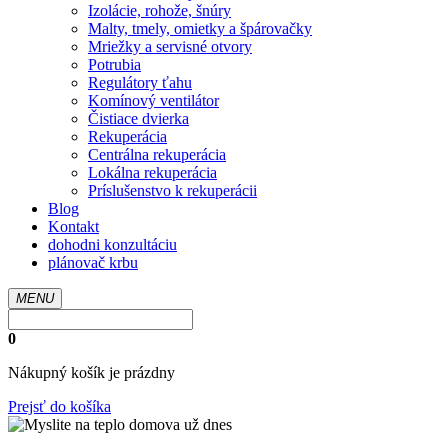
Izolácie, rohože, šnúry
Malty, tmely, omietky a špárovačky
Mriežky a servisné otvory
Potrubia
Regulátory ťahu
Komínový ventilátor
Čistiace dvierka
Rekuperácia
Centrálna rekuperácia
Lokálna rekuperácia
Príslušenstvo k rekuperácii
Blog
Kontakt
dohodni konzultáciu
plánovač krbu
MENU
0
Nákupný košík je prázdny
Prejsť do košíka