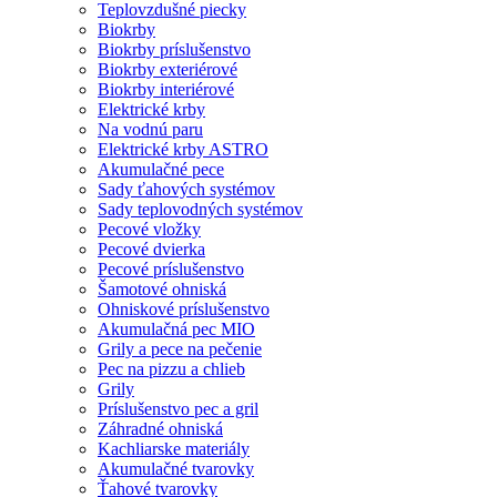
Teplovzdušné piecky
Biokrby
Biokrby príslušenstvo
Biokrby exteriérové
Biokrby interiérové
Elektrické krby
Na vodnú paru
Elektrické krby ASTRO
Akumulačné pece
Sady ťahových systémov
Sady teplovodných systémov
Pecové vložky
Pecové dvierka
Pecové príslušenstvo
Šamotové ohniská
Ohniskové príslušenstvo
Akumulačná pec MIO
Grily a pece na pečenie
Pec na pizzu a chlieb
Grily
Príslušenstvo pec a gril
Záhradné ohniská
Kachliarske materiály
Akumulačné tvarovky
Ťahové tvarovky